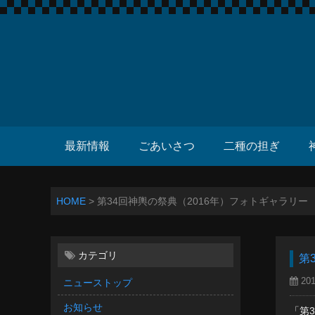
最新情報
ごあいさつ
二種の担ぎ
HOME
>
第34回神輿の祭典（2016年）フォトギャラリー
カテゴリ
第
201
ニューストップ
お知らせ
「第