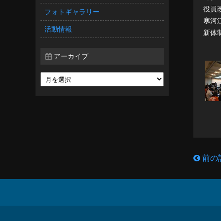
役員
フォトギャラリー
寒河
活動情報
新体
アーカイブ
前の