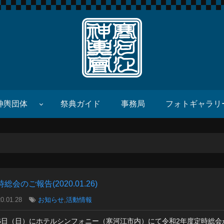
寒河江神輿會
神輿団体
祭典ガイド
事務局
フォトギャラリ
総会のご報告(2020.01.26)
0.01.28
お知らせ
,
活動情報
26日（日）にホテルシンフォニー（寒河江市内）にて令和2年度定時総会