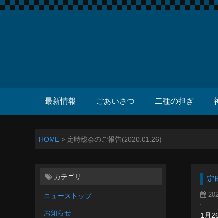
最新情報
ごあいさつ
二種の担ぎ
HOME
>
定時総会のご報告(2020.01.26)
カテゴリ
定時
202
ニューストップ
お知らせ
1月