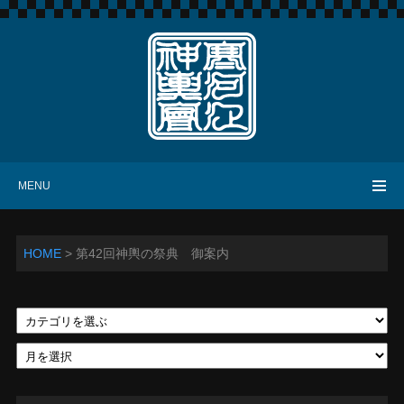
寒河江神輿會
MENU
HOME
>
第42回神輿の祭典 御案内